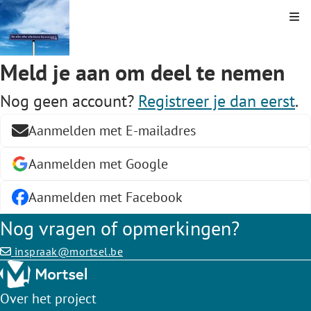
Kli
Meld je aan om deel te nemen
Nog geen account?
Registreer je dan eerst
.
Aanmelden met E-mailadres
Aanmelden met Google
Aanmelden met Facebook
Nog vragen of opmerkingen?
inspraak@mortsel.be
Over het project