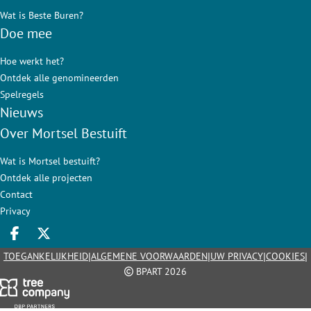
Wat is Beste Buren?
Doe mee
Hoe werkt het?
Ontdek alle genomineerden
Spelregels
Nieuws
Over Mortsel Bestuift
Wat is Mortsel bestuift?
Ontdek alle projecten
Contact
Privacy
Deel op facebook
Deel op X
|
|
|
|
TOEGANKELIJKHEID
ALGEMENE VOORWAARDEN
UW PRIVACY
COOKIES
BPART 2026