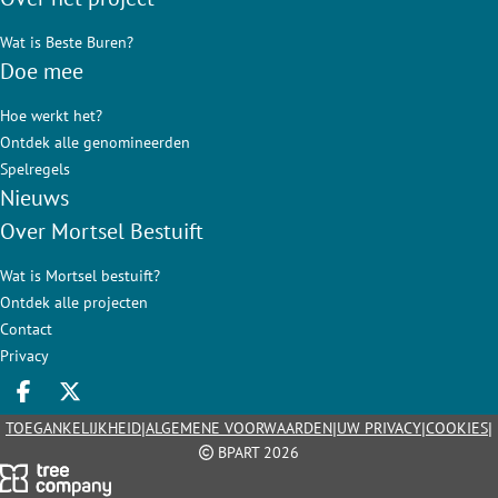
Wat is Beste Buren?
Doe mee
Hoe werkt het?
Ontdek alle genomineerden
Spelregels
Nieuws
Over Mortsel Bestuift
Wat is Mortsel bestuift?
Ontdek alle projecten
Contact
Privacy
Deel op facebook
Deel op X
|
|
|
|
TOEGANKELIJKHEID
ALGEMENE VOORWAARDEN
UW PRIVACY
COOKIES
BPART 2026