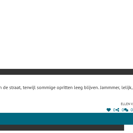
e straat, terwijl sommige opritten leeg blijven. Jammmer, lelijk,
Ellen V.
0
0
0