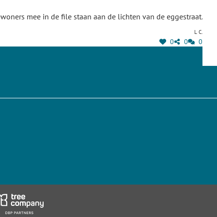
woners mee in de file staan aan de lichten van de eggestraat.
L C.
0
0
0