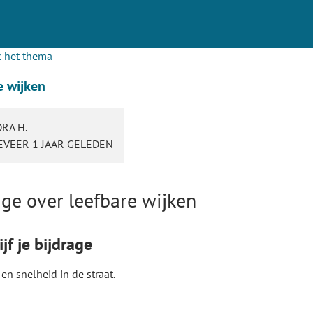
 het thema
e wijken
RA H.
VEER 1 JAAR GELEDEN
age over leefbare wijken
jf je bijdrage
en snelheid in de straat.