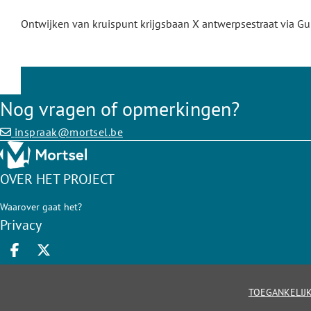
Ontwijken van kruispunt krijgsbaan X antwerpsestraat via Gui
Nog vragen of opmerkingen?
inspraak@mortsel.be
OVER HET PROJECT
Waarover gaat het?
Privacy
Deel op facebook
Deel op X
TOEGANKELIJ