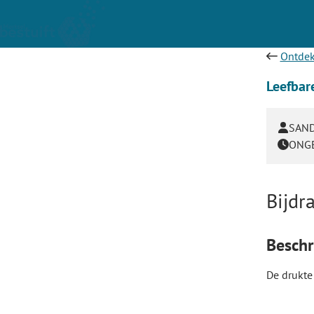
Ontdek
Leefbar
SAND
ONGE
Bijdr
Beschri
De drukte 