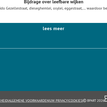
Bijdrage over leefbare wijken
do Gezellestraat, dieseghemlei, osylei, eggestraat,… waardoor be
lees meer
|
|
|
|
KHEID
ALGEMENE VOORWAARDEN
UW PRIVACY
COOKIES
BPART 2026