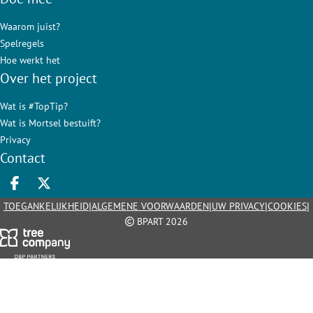
Waarom juist?
Spelregels
Hoe werkt het
Over het project
Wat is #TopTip?
Wat is Mortsel bestuift?
Privacy
Contact
Deel op facebook
Deel op X
|
|
|
|
TOEGANKELIJKHEID
ALGEMENE VOORWAARDEN
UW PRIVACY
COOKIES
BPART 2026