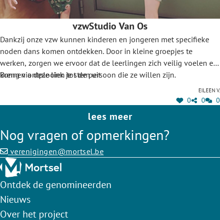
vzwStudio Van Os
Dankzij onze vzw kunnen kinderen en jongeren met specifieke
noden dans komen ontdekken. Door in kleine groepjes te
werken, zorgen we ervoor dat de leerlingen zich veilig voelen en
kunnen ontplooien tot de persoon die ze willen zijn.
Breng via deze link je stem uit
Eileen V.
0
0
0
lees meer
Nog vragen of opmerkingen?
verenigingen@mortsel.be
Ontdek de genomineerden
Nieuws
Over het project