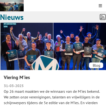
Kli
Nieuws
Blog
Viering M'ies
31-03-2025
Op 26 maart maakten we de winnaars van de M'ies bekend.
We zetten onze verenigingen, talenten en vrijwilligers in de
schijnwerpers tijdens de 5e editie van de M’ies. En vierden