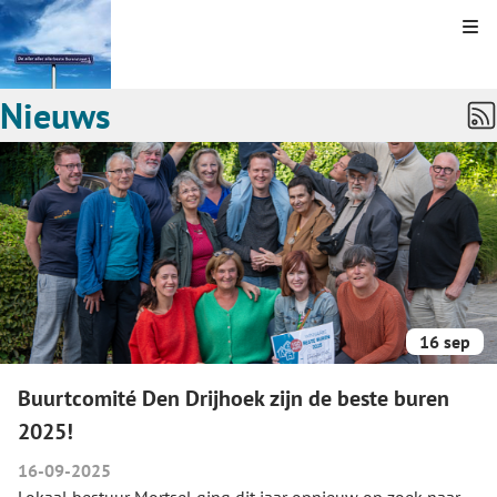
Kli
Nieuws
16 sep
Buurtcomité Den Drijhoek zijn de beste buren
2025!
16-09-2025