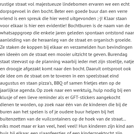
rustige straat vol majestueuze lindebomen ervaren we een echt
dorpsgevoel in den bocht. Beter een goede buur dan een verre
vriend is een spreuk die hier werd uitgevonden ;-)! Klaar staan
voor elkaar is hier een evidentie! Bochtburen is de naam van de
whatsappgroep die enkele jaren geleden spontaan ontstond naar
aanleiding van de heraanleg van de straat en organisch groeide.
Ze staken de koppen bij elkaar en verzamelden hun bevindingen
en ideeën om de straat een mooier uitzicht te geven. Burendag
staat steevast op de planning waarbij ieder met zijn stoeltje, natje
en droogje afgezakt komt naar den bocht. Daaruit ontsproot ook
de idee om de straat om te toveren in een speelstraat eind
augustus en staan pizza's, BBQ of samen frietjes eten op de
jaarlijkse agenda. Op zoek naar een werktuig, hulp nodig bij een
klusje of een lieve reminder als er GFT-stickers aangekocht
dienen te worden, op zoek naar één van de kinderen die bij de
buren aan het spelen is of je oudere buur helpen bij het
buitenzetten van de vuilcontainers op de hoek van de straat...
niks moet maar er kan veel, heel veel! Hun kinderen zijn kind aan
huis bij elkaar, een slaapfeestjes of een kinderzoektocht zijn