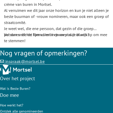
crème van buren in Mortsel.
Al verruimen we dit jaar onze horizon en kun je niet alleen je
beste buurman of -vrouw nomineren, maar ook een groep of
straatcomité.
Je weet wel, die ene persoon, dat gezin of die groep
personen die de lijm vormt in jouw straat of wijk?
Vul dan snel het formulier in en roep al je buren op om mee
te stemmen!
Denk je meteen ook aan een bijzondere persoon of
Nog vragen of opmerkingen?
personen in jouw buurt? Of ben je ervan overtuigd dat jouw
straat het tofste straatcomité van Mortsel heeft?
inspraak@mortsel.be
Over het project
Wat is Beste Buren?
Doe mee
Hoe werkt het?
Ontdek alle genomineerden