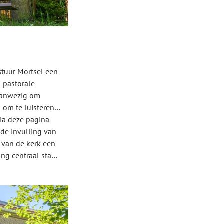
stuur Mortsel een
 pastorale
 aanwezig om
 om te luisteren
Via deze pagina
de invulling van
 van de kerk een
ng centraal staat.
is voelen!