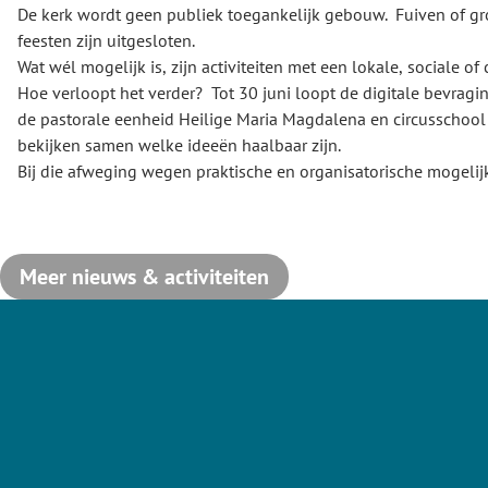
De kerk wordt geen publiek toegankelijk gebouw. Fuiven of gr
feesten zijn uitgesloten.
Wat wél mogelijk is, zijn activiteiten met een lokale, sociale of 
Hoe verloopt het verder? Tot 30 juni loopt de digitale bevraging. De kerkraad,
de pastorale eenheid Heilige Maria Magdalena en circusschool
bekijken samen welke ideeën haalbaar zijn.
Bij die afweging wegen praktische en organisatorische mogeli
nemen ze bezorgdheden waar mogelijk mee in de uitwerking —
niet allemaal volledig opgelost worden. Na de zomer volgt ee
voor de buurt over de gemaakte keuzes.
Meer nieuws & activiteiten