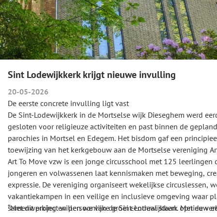
Sint Lodewijkkerk krijgt nieuwe invulling
20-05-2026
De eerste concrete invulling ligt vast
De Sint-Lodewijkkerk in de Mortselse wijk Dieseghem werd eerde
gesloten voor religieuze activiteiten en past binnen de gepland
parochies in Mortsel en Edegem. Het bisdom gaf een principie
toewijzing van het kerkgebouw aan de Mortselse vereniging Ar
Art To Move vzw is een jonge circusschool met 125 leerlingen 
jongeren en volwassenen laat kennismaken met beweging, creat
expressie. De vereniging organiseert wekelijkse circuslessen, 
vakantiekampen in een veilige en inclusieve omgeving waar ple
samenwerking en persoonlijke groei centraal staan. Met de verh
“Met dit project willen we van de Sint-Lodewijkkerk opnieuw 