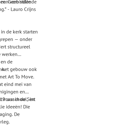
t een verbindende
n. Geen stille
g.” - Lauro Crijns
in de kerk starten
ngrepen — onder
ert structureel
e werken
 en de
uw.
ek het gebouw ook
met Art To Move.
at eind mei van
enigingen en
9 uur in de Sint
 circusschool, en
ie ideeën! Die
raging. De
rleg.