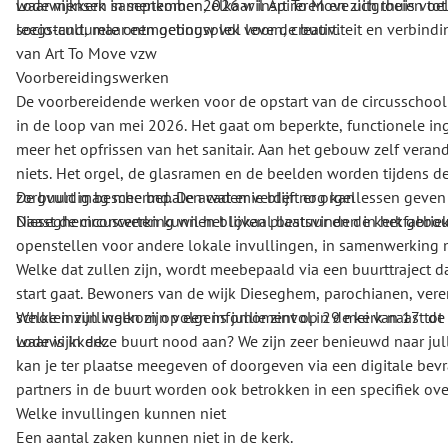
Lodewijkkerk in september 2026 wil Art To Move uitgroeien to
waar mensen samenkomen, elkaar inspireren en zich thuis voele
socio-culturele ontmoetingsplek voor de buurt.
leegstand, maar een gebouw vol leven, creativiteit en verbindin
van Art To Move vzw
Voorbereidingswerken
De voorbereidende werken voor de opstart van de circusschool 
in de loop van mei 2026. Het gaat om beperkte, functionele i
meer het opfrissen van het sanitair. Aan het gebouw zelf verand
niets. Het orgel, de glasramen en de beelden worden tijdens d
zorgvuldig beschermd. De academie blijft er orgellessen geven
De buurt mag mee bepalen wat er verder nog kan
Dieseghemconcerten kunnen blijven plaatsvinden in het gebo
Naast de circuswerking wil het lokaal bestuur en de kerkfabri
openstellen voor andere lokale invullingen, in samenwerking 
Welke dat zullen zijn, wordt meebepaald via een buurttraject d
start gaat. Bewoners van de wijk Dieseghem, parochianen, ver
scholen zijn welkom op een infomoment op 29 mei van 17 tot 1
Welke invullingen zijn volgens jullie zinvol in de kerk naast de
Lodewijkkerk.
waar is in deze buurt nood aan? We zijn zeer benieuwd naar jull
kan je ter plaatse meegeven of doorgeven via een digitale bev
partners in de buurt worden ook betrokken in een specifiek ove
Welke invullingen kunnen niet
Een aantal zaken kunnen niet in de kerk.