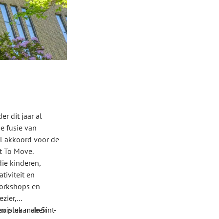
r dit jaar al
e fusie van
el akkoord voor de
t To Move.
die kinderen,
iviteit en
workshops en
zier,
uis naar de Sint-
een plek maken