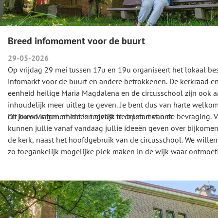
Breed infomoment voor de buurt
29-05-2026
Op vrijdag 29 mei tussen 17u en 19u organiseert het lokaal be
infomarkt voor de buurt en andere betrokkenen. De kerkraad en
eenheid heilige Maria Magdalena en de circusschool zijn ook
inhoudelijk meer uitleg te geven. Je bent dus van harte welkom
en jouw vragen of ideeën alvast te delen met ons.
Dit breed infomoment is tegelijk de opstart van de bevraging. 
kunnen jullie vanaf vandaag jullie ideeën geven over bijkomen
de kerk, naast het hoofdgebruik van de circusschool. We willen
zo toegankelijk mogelijke plek maken in de wijk waar ontmoeti
Een plek waar mensen elkaar ontmoeten, inspireren en zich thu