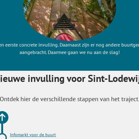
en eerste concrete invulling. Daarnaast zijn er nog andere buurtger
aangebracht. Daarmee gaan we nu aan de slag!
ieuwe invulling voor Sint-Lodewi
Ontdek hier de verschillende stappen van het traject
Infomarkt voor de buurt