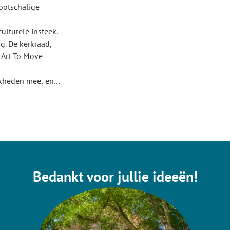
ootschalige
culturele insteek.
 Art To Move
jkheden mee, en
 al kunnen ze
n terugkoppeling
Bedankt voor jullie ideeën!