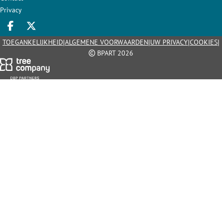
Privacy
Deel op facebook
Deel op X
|
|
|
|
TOEGANKELIJKHEID
ALGEMENE VOORWAARDEN
UW PRIVACY
COOKIES
BPART 2026