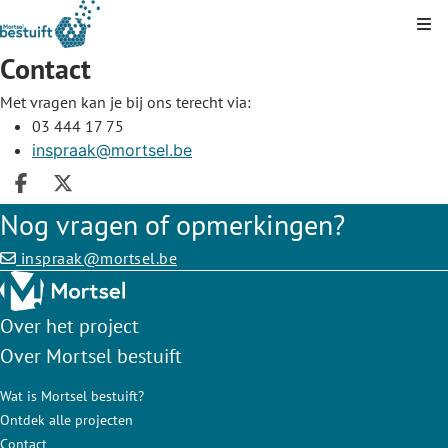
Kli
Contact
Met vragen kan je bij ons terecht via:
03 444 17 75
inspraak@mortsel.be
Deel op facebook
Deel op X
Nog vragen of opmerkingen?
inspraak@mortsel.be
Over het project
Over Mortsel bestuift
Wat is Mortsel bestuift?
Ontdek alle projecten
Contact