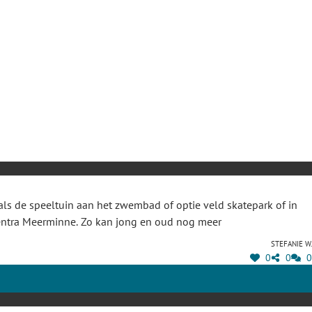
s de speeltuin aan het zwembad of optie veld skatepark of in
gcentra Meerminne. Zo kan jong en oud nog meer
Stefanie W.
0
0
0