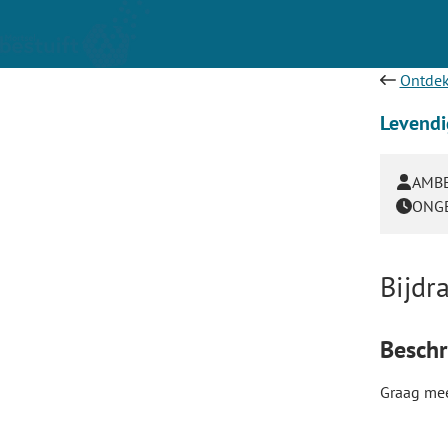
Ontdek
Levendi
AMBE
ONGE
Bijdr
Beschri
Graag mee