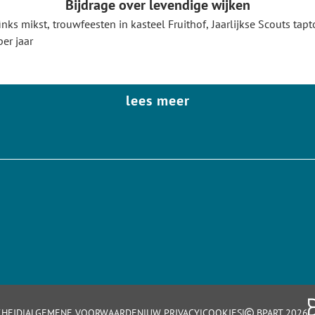
Bijdrage over levendige wijken
nks mikst, trouwfeesten in kasteel Fruithof, Jaarlijkse Scouts t
er jaar
lees meer
|
|
|
|
KHEID
ALGEMENE VOORWAARDEN
UW PRIVACY
COOKIES
BPART 2026