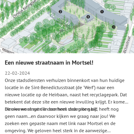
Een nieuwe straatnaam in Mortsel!
22-02-2024
Onze stadsdiensten verhuizen binnenkort van hun huidige
locatie in de Sint-Benedictusstraat (de 'Werf') naar een
nieuwe locatie op de Heirbaan, naast het recyclagepark. Dat
betekent dat deze site een nieuwe invulling krijgt. Er komen
nieuwe woningen én een heel stuk groen bij!
De nieuwe straat die doorheen deze site gaat, heeft nog
geen naam...en daarvoor kijken we graag naar jou! We
zoeken een gepaste naam met link naar Mortsel en de
omgeving. We geloven heel sterk in de aanwezige