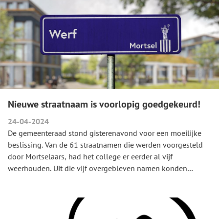
Nieuwe straatnaam is voorlopig goedgekeurd!
24-04-2024
De gemeenteraad stond gisterenavond voor een moeilijke
beslissing. Van de 61 straatnamen die werden voorgesteld
door Mortselaars, had het college er eerder al vijf
weerhouden. Uit die vijf overgebleven namen konden
Mortselaars hun favoriet kiezen. Twee van de vijf voorstellen
eindigden ei zo na met een gelijk aantal stemmen van de
Mortselaars: 66 stemmen voor het Benedictushof en 63
stemmen voor Werf. 'Werf' had dan misschien drie stemmen