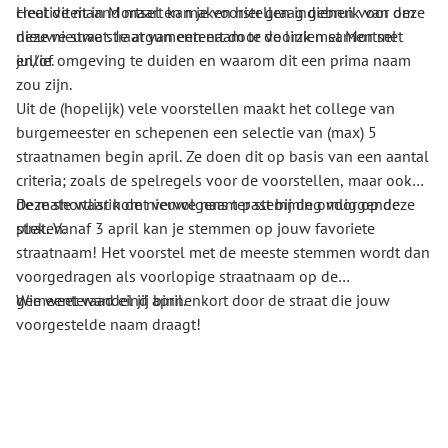
creativiteit in Mortsel en maken hier graag gebruik van om
Heel de maand maart kan je voorstellen indienen voor deze
deze nieuwe straat van een naam te voorzien samen met
nieuwe straat. Je argumenteert door de link met Mortsel
jullie.
en/of omgeving te duiden en waarom dit een prima naam
zou zijn.
Uit de (hopelijk) vele voorstellen maakt het college van
burgemeester en schepenen een selectie van (max) 5
straatnamen begin april. Ze doen dit op basis van een aantal
criteria; zoals de spelregels voor de voorstellen, maar ook
de mate waarin de nieuwe naam past bij de omliggende
Deze shortlist komt vervolgens ter stemming voor op deze
straten.
plek. Vanaf 3 april kan je stemmen op jouw favoriete
straatnaam! Het voorstel met de meeste stemmen wordt dan
voorgedragen als voorlopige straatnaam op de
gemeenteraad eind april.
Wie weet wandel jij binnenkort door de straat die jouw
voorgestelde naam draagt!