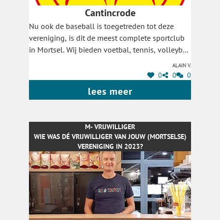
Cantincrode
Nu ook de baseball is toegetreden tot deze
vereniging, is dit de meest complete sportclub
in Mortsel. Wij bieden voetbal, tennis, volleybal,
padel, baseball, wielrennen en recreatie aan en
Alain V.
zorgen hierdoor elke week voor een aangename
0
0
0
hobby voor meer dan 1000 leden. Van jong tot
lees meer
minder jong, iedereen is welkom om zich te
ontspannen, vriendschappen te smeden voor
het leven, even weg te dromen, zich te verliezen
M- VRIJWILLIGER
in de sport,... kortom om te ontspannen en de
WIE WAS DÉ VRIJWILLIGER VAN JOUW (MORTSELSE)
batterijen opnieuw op te laden. Cantincrode is
VERENIGING IN 2023?
the place to be!
GA NAAR HET STEMFORMULIER