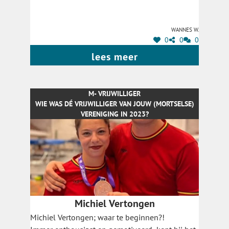
een paar van haar fantastische taken te
benomen. Ze is onmisbaar in onze scouts en zijn
Wannes W.
haar zeer dankbaar voor haar
0
0
0
onvoorwaardelijke inzet! Merci 💋
lees meer
M- VRIJWILLIGER
WIE WAS DÉ VRIJWILLIGER VAN JOUW (MORTSELSE)
VERENIGING IN 2023?
Michiel Vertongen
Michiel Vertongen; waar te beginnen?!