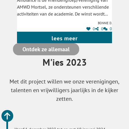
Ambiance is de vriendengroep/vereniging van
AMWD Mortsel, ze ondersteunen verschillende
activiteiten van de academie. De winst wordt
gebruikt om leerlingen te ondersteunen die het
Bonnie D.
minder breed hebben. Hartverwarmend <3
0
0
0
lees meer
GA NAAR HET STEMFORMULIER
Ontdek ze allemaal
M'ies 2023
Met dit project willen we onze verenigingen,
talenten en vrijwilligers jaarlijks in de kijker
zetten.