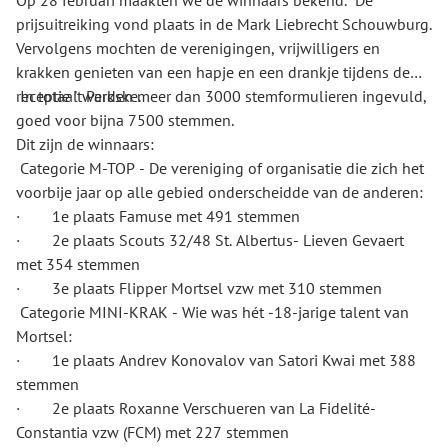
Op 28 februari maakten we de winnaars bekend. De
prijsuitreiking vond plaats in de Mark Liebrecht Schouwburg.
Vervolgens mochten de verenigingen, vrijwilligers en
krakken genieten van een hapje en een drankje tijdens de
receptie 't Parkske.
In totaal werden meer dan 3000 stemformulieren ingevuld,
goed voor bijna 7500 stemmen.
Dit zijn de winnaars:
Categorie M-TOP - De vereniging of organisatie die zich het
voorbije jaar op alle gebied onderscheidde van de anderen:
· 1e plaats Famuse met 491 stemmen
· 2e plaats Scouts 32/48 St. Albertus- Lieven Gevaert
met 354 stemmen
· 3e plaats Flipper Mortsel vzw met 310 stemmen
Categorie MINI-KRAK - Wie was hét -18-jarige talent van
Mortsel:
· 1e plaats Andrev Konovalov van Satori Kwai met 388
stemmen
· 2e plaats Roxanne Verschueren van La Fidelité-
Constantia vzw (FCM) met 227 stemmen