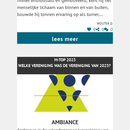
Immer enthousiast en gemotiveerd, kent hij het
menselijke lichaam van binnen en van buiten,
bouwde hij tonnen ervaring op als turner,
trainer en bondscoach en hielp hij zijn
Wouter D.
gymnasten nationale en internationale prijzen
0
0
0
behalen. Een eigen prijs behaalde hij nooit.
lees meer
Altruïst als hij is, was het hem daar nooit om te
doen. Toch is een individuele erkenning voor al
zijn inspanningen ruimschoots op zijn plaats.
M-TOP 2023
Michiel zet zich zowel in voor D&V en Gymplus
WELKE VERENIGING WAS DE VERENIGING VAN 2023?
en slaat zo een brug tussen beide clubs. Dank
Michiel voor je onuitputtelijke energie en je
tomeloze inzet!
AMBIANCE