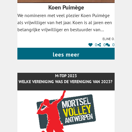
Koen Puimège
We nomineren met veel plezier Koen Puimège
als vrijwilliger van het jaar. Koen is al jaren een
belangrijke vrijwilliger en bestuurder van
Mortsel Volley Antwerpen. Zijn tomeloze
Eline O.
energie en grote inzet zijn een bron van
0
0
0
inspiratie voor al onze clubleden. Koen is altijd
lees meer
actief. Scheidsen, tappen, vergaderingen
volgen, evenementen organiseren, noem maar
op. Hij staat altijd klaar om te helpen waar het
M-TOP 2023
nodig is. Doe daar nog een goede portie humor
WELKE VERENIGING WAS DE VERENIGING VAN 2023?
bij en we weten waarom hij zo geliefd is in onze
club - en dus ook waarom hij de prijs van
vrijwilliger van het jaar verdient.