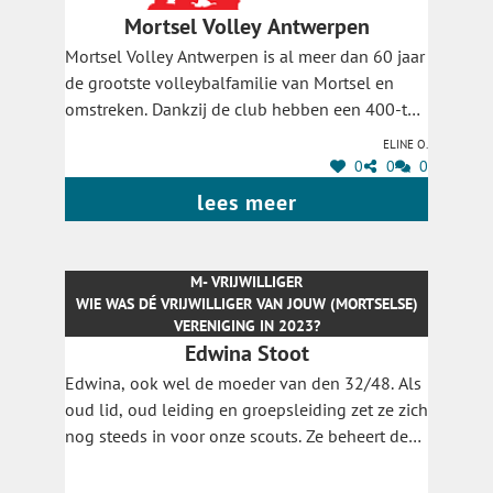
Mortsel Volley Antwerpen
Mortsel Volley Antwerpen is al meer dan 60 jaar
de grootste volleybalfamilie van Mortsel en
omstreken. Dankzij de club hebben een 400-tal
leden wekelijks een uitlaatklep en een dichte
Eline O.
vriendengroep waarop ze kunnen terugvallen.
0
0
0
De trainers, vrijwilligers en het bestuur van
lees meer
Mortsel Volley Antwerpen zetten zich elke dag
in zodat jonge en oude volleyballers hun
favoriete sport kunnen uitoefenen.
M- VRIJWILLIGER
WIE WAS DÉ VRIJWILLIGER VAN JOUW (MORTSELSE)
GA NAAR HET STEMFORMULIER
VERENIGING IN 2023?
Edwina Stoot
Edwina, ook wel de moeder van den 32/48. Als
oud lid, oud leiding en groepsleiding zet ze zich
nog steeds in voor onze scouts. Ze beheert de
communicatie van het secretariaat, regelt de
financiën, wast alle handdoeken,... om maar