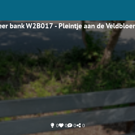
er bank W2B017 - Pleintje aan de Veldbloe
0
0
0
0