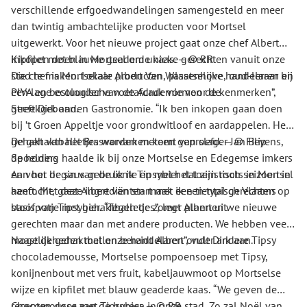
verschillende erfgoedwandelingen samengesteld en meer
dan twintig ambachtelijke producten voor Mortsel
uitgewerkt. Voor het nieuwe project gaat onze chef Albert
inkopen doen in Mortsel om unieke gerechten vanuit onze
Kipfilet met blauwe geaderde kaas. — © RR
stad te maken. Lokale producten, plaatselijke handelaren en
Die chef is Mortselaar Albert Van Wassenhove, oud-leraar bij
een lage ecologische voetafdruk vormen de kenmerken”,
PIVA en bestuurder van de Academie voor de
geeft Dirk aan.
Streekgebonden Gastronomie. “Ik ben inkopen gaan doen
bij ’t Groen Appeltje voor grondwitloof en aardappelen. Het
gehakt van het Brasvarvarken komt van slager Jan Beyens,
De gehaktballetjes worden meteen geproefd. — © Filip
de honing haalde ik bij onze Mortselse en Edegemse imkers
Spoelders
en voor de saus gebruik ik Tipsybier dat zijn roots in Mortsel
Aan het begin van de lente en met het toeristisch seizoen in
heeft. Met deze ingrediënten maak ik een typisch Vlaams
aantocht, gaat Albert van start met een tiental gerechten op
stoofpotje met gehaktballetjes”, legt Albert uit.
basis van Tipsybier. “Tegen de zomer plannen we nieuwe
gerechten maar dan met andere producten. We hebben veel
mogelijkheden met onze handelaren”, vult Dirk aan.
Naast de gehaktballen bereidt Albert onder andere Tipsy
chocolademousse, Mortselse pompoensoep met Tipsy,
konijnenbout met vers fruit, kabeljauwmoot op Mortselse
wijze en kipfilet met blauw geaderde kaas. “We geven de
recepten door aan de horeca in onze stad. Zo zal Noël van
Chocomousse met Tipsybier. — © RR