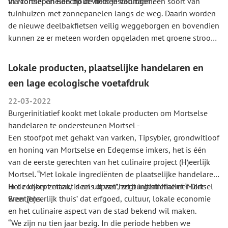
via zonnepanelen op de fietsenstallingen.
In Mortsel en Boechout vindt je voortaan een soort van
tuinhuizen met zonnepanelen langs de weg. Daarin worden
de nieuwe deelbakfietsen veilig weggeborgen en bovendien
kunnen ze er meteen worden opgeladen met groene stroom.
De poorten van de fietsenstalling en de sloten van de
bakfietsen zijn simpelweg te openen met een app. De
Lokale producten, plaatselijke handelaren en
fietsstallingen zijn te vinden op de hoek van de
een lage ecologische voetafdruk
Vremdesesteenweg en de Gillegomstraat in Boechout en op
de Vredebaan in Mortsel op de parking van kringwinkel
22-03-2022
Opnieuw & Co.
Burgerinitiatief kookt met lokale producten om Mortselse
Sander Bral 10-03-22 HLN
handelaren te ondersteunen Mortsel -
Een stoofpot met gehakt van varken, Tipsybier, grondwitloof
en honing van Mortselse en Edegemse imkers, het is één
van de eerste gerechten van het culinaire project (H)eerlijk
Mortsel. “Met lokale ingrediënten de plaatselijke handelaren
in de kijker zetten, is ons opzet”, zegt initiatiefnemer Dirk
Het concept maakt deel uit van het burgerinitiatief ‘Mortsel
Brentjens.
weer (h)eerlijk thuis’ dat erfgoed, cultuur, lokale economie
en het culinaire aspect van de stad bekend wil maken.
“We zijn nu tien jaar bezig. In die periode hebben we