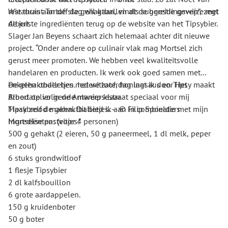
restaurant Tartuff de gehaktballen als suggestie geven”, zegt
Wie thuis aan de slag wil gaan, vindt de bereidingswijze met
Albert.
de juiste ingrediënten terug op de website van het Tipsybier.
Slager Jan Beyens schaart zich helemaal achter dit nieuwe
project. “Onder andere op culinair vlak mag Mortsel zich
gerust meer promoten. We hebben veel kwaliteitsvolle
handelaren en producten. Ik werk ook goed samen met
enkelen onder hen. Iedere zaterdag laat ik door Het
De gehaktballetjes met witloof, honingsaus en Tipsy maakt
Broodatelier in de Antwerpsestraat speciaal voor mij
Albert op volgende manier klaar.
Tipsybrood maken. Dit bied ik aan in combinatie met mijn
Maak zelf de gehaktballetjes. — © Filip Spoelders
Mortselse pasteitjes.”
Ingrediënten: (voor 4 personen)
500 g gehakt (2 eieren, 50 g paneermeel, 1 dl melk, peper
en zout)
6 stuks grondwitloof
1 flesje Tipsybier
2 dl kalfsbouillon
6 grote aardappelen.
150 g kruidenboter
50 g boter