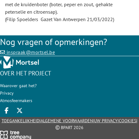
met de kruidenboter (boter, peper en zout, gehakte
peterselie en citroensap).
(Filip Spoelders Gazet Van Antwerpen 21/03/2022)
Nog vragen of opmerkingen?
inspraak@mortsel.be
OVER HET PROJECT
Waarover gaat het?
Privacy
Atmosfeermakers
Deel op facebook
Deel op X
|
|
|
|
TOEGANKELIJKHEID
ALGEMENE VOORWAARDEN
UW PRIVACY
COOKIES
BPART 2026