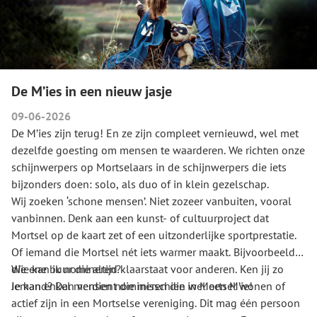
De M’ies in een nieuw jasje
09-06-2026
De M’ies zijn terug! En ze zijn compleet vernieuwd, wel met
dezelfde goesting om mensen te waarderen. We richten onze
schijnwerpers op Mortselaars in de schijnwerpers die iets
bijzonders doen: solo, als duo of in klein gezelschap.
Wij zoeken ‘schone mensen’. Niet zozeer vanbuiten, vooral
vanbinnen. Denk aan een kunst- of cultuurproject dat
Mortsel op de kaart zet of een uitzonderlijke sportprestatie.
Of iemand die Mortsel nét iets warmer maakt. Bijvoorbeeld
die ene buur die altijd klaarstaat voor anderen. Ken jij zo
Wie kan ik nomineren?
iemand? Dan verdient die misschien wel een M’ie!
Je kan enkel mensen nomineren die in Mortsel wonen of
actief zijn in een Mortselse vereniging. Dit mag één persoon