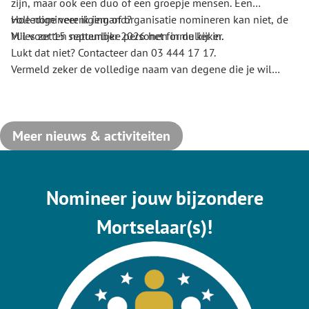
zijn, maar ook een duo of een groepje mensen. Een
volledige vereniging of organisatie nomineren kan niet, de
Hoe nomineer ik iemand?
M’ies zetten natuurlijke personen in de kijker.
Vul voor 15 september 2026 het formulier in.
Lukt dat niet? Contacteer dan 03 444 17 17.
Vermeld zeker de volledige naam van degene die je wil
nomineren, waarom en jouw eigen contactgegevens.
Meer nieuws & activiteiten
Nomineer jouw bijzondere
Mortselaar(s)!